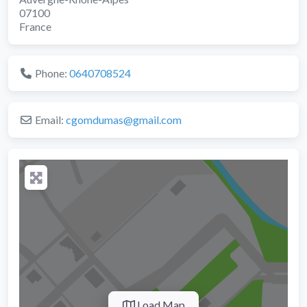
07100
France
Phone:
0640708524
Email:
cgomdumas
@
gmail.com
Load Map