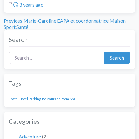
Posted
3 years ago
Previous
Navigation
Previous
Marie-Caroline EAPA et coordonnatrice Maison
post:
Sport Santé
de
Search
l’article
Search for:
Search
Tags
Hostel
Hotel
Parking
Restaurant
Room
Spa
Categories
Adventure
(2)