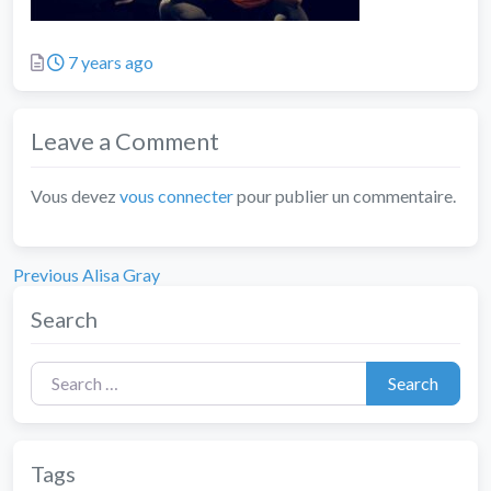
Posted
7 years ago
Leave a Comment
Vous devez
vous connecter
pour publier un commentaire.
Previous
Navigation
Previous
Alisa Gray
post:
de
Search
l’article
Search for:
Search
Tags